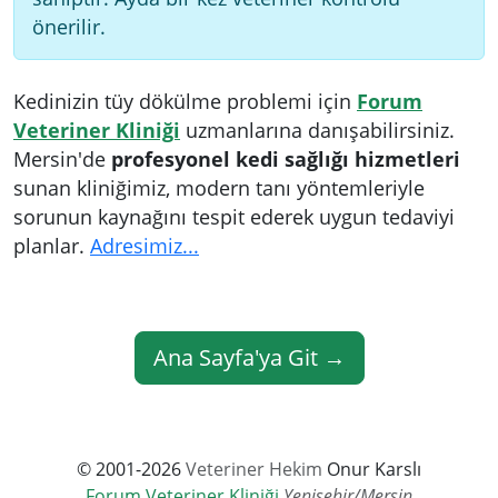
önerilir.
Kedinizin tüy dökülme problemi için
Forum
Veteriner Kliniği
uzmanlarına danışabilirsiniz.
Mersin'de
profesyonel kedi sağlığı hizmetleri
sunan kliniğimiz, modern tanı yöntemleriyle
sorunun kaynağını tespit ederek uygun tedaviyi
planlar.
Adresimiz...
Ana Sayfa'ya Git →
© 2001-2026
Veteriner Hekim
Onur Karslı
Forum Veteriner Kliniği
Yenişehir/Mersin