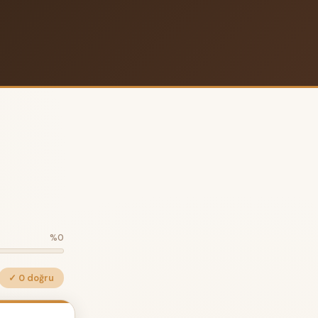
%0
✓ 0 doğru