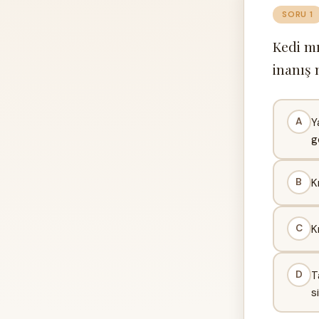
SORU 1
Kedi m
inanış
A
Y
g
B
K
C
K
D
T
s