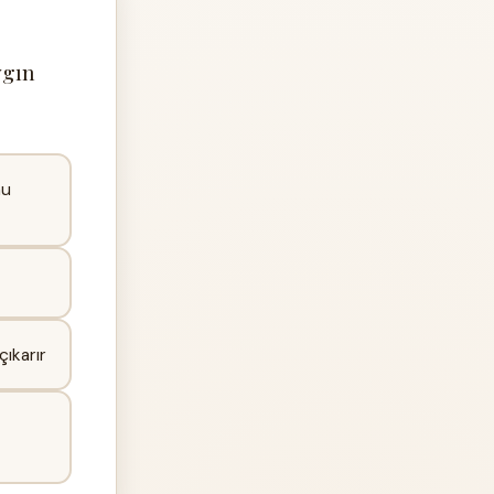
ygın
nu
çıkarır