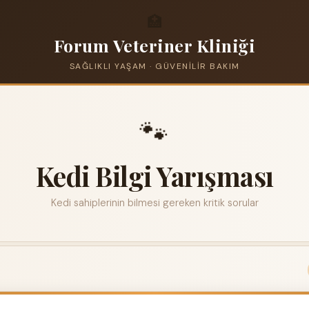
🏥
Forum Veteriner Kliniği
SAĞLIKLI YAŞAM · GÜVENILIR BAKIM
🐾
Kedi Bilgi Yarışması
Kedi sahiplerinin bilmesi gereken kritik sorular