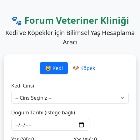
🐾 Forum Veteriner Kliniği
Kedi ve Köpekler için Bilimsel Yaş Hesaplama
Aracı
😺 Kedi
🐶 Köpek
Kedi Cinsi
Doğum Tarihi (isteğe bağlı)
Yaş (Yıl):
0
Yaş (Ay):
0